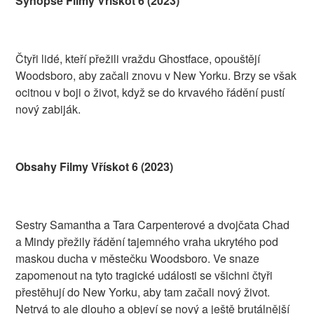
Synopse Filmy Vřískot 6 (2023)
Čtyři lidé, kteří přežili vraždu Ghostface, opouštějí
Woodsboro, aby začali znovu v New Yorku. Brzy se však
ocitnou v boji o život, když se do krvavého řádění pustí
nový zabiják.
Obsahy Filmy Vřískot 6 (2023)
Sestry Samantha a Tara Carpenterové a dvojčata Chad
a Mindy přežily řádění tajemného vraha ukrytého pod
maskou ducha v městečku Woodsboro. Ve snaze
zapomenout na tyto tragické události se všichni čtyři
přestěhují do New Yorku, aby tam začali nový život.
Netrvá to ale dlouho a objeví se nový a ještě brutálnější