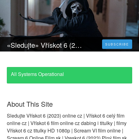
«Sledujte» Vřískot 6 (2023) CELÝ FILM 𝐎𝐍𝐋𝐈𝐍𝐄 CZ DABING I TITULKY
SUBSCRIBE
All Systems Operational
About This Site
Sledujte Vřískot 6 (2023) online cz | Vřískot 6 celý film
online cz | Vřískot 6 film online cz dabing i titulky | filmy
Vřískot 6 cz titulky HD 1080p | Scream VI film online |
Scream 6 Online Film sk | Vreskot 6 (2023) Plný film sk