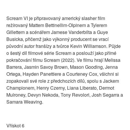
Scream VI je připravovaný americký slasher film
režírovaný Mattem Bettinellim-Olpinem a Tylerem
Gillettem a scénářem Jamese Vanderbilta a Guye
Busicka, přičemž jako výkonný producent se vrací
původní autor franšízy a tvůrce Kevin Williamson. Půjde
o šestý díl filmové série Scream a poslouží jako přímé
pokračování filmu Scream (2022). Ve filmu hrají Melissa
Barrera, Jasmin Savoy Brown, Mason Gooding, Jenna
Ortega, Hayden Panettiere a Courteney Cox, všichni si
zopakovali své role z předchozích dílů, spolu s Jackem
Championem, Henry Czerny, Liana Liberato, Dermot
Mulroney, Devyn Nekoda, Tony Revolori, Josh Segarra a
Samara Weaving.
Vřískot 6